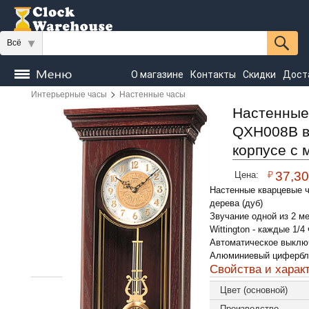
Всё
О магазине
Контакты
Скидки
Дост
>
Интерьерные часы
Настенные часы
Часы
напольные
Настенные
Настольные
Настенные
QXH008B в
Seiko
корпусе с 
₽
37,3
Цена:
Настенные кварцевые ч
дерева (дуб)
Звучание одной из 2 ме
Wittington - каждые 1/4
Автоматическое выключ
Алюминиевый цифербл
Свойства и харак
Цвет (основной)
Производство