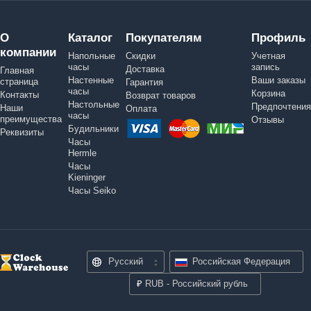
О
Каталог
Покупателям
Профиль
компании
Напольные
Скидки
Учетная
часы
запись
Доставка
Главная
Настенные
Ваши заказы
страница
Гарантия
часы
Корзина
Контакты
Возврат товаров
Настольные
Предпочтения
Наши
Оплата
часы
преимущества
Отзывы
Будильники
Реквизиты
Часы
Hermle
Часы
Kieninger
Часы Seiko
Русский
Российская Федерация
₽
RUB - Российский рубль