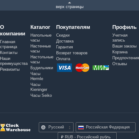
верх страницы
О
Каталог
Покупателям
Профиль
компании
Напольные
Скидки
Учетная
часы
запись
Доставка
Главная
Настенные
Ваши заказы
страница
Гарантия
часы
Корзина
Контакты
Возврат товаров
Настольные
Предпочтения
Наши
Оплата
часы
преимущества
Отзывы
Будильники
Реквизиты
Часы
Hermle
Часы
Kieninger
Часы Seiko
Русский
Российская Федерация
₽
RUB - Российский рубль