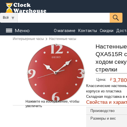
Всё
О магазине
Контакты
Скидки
Дост
>
Интерьерные часы
Настенные часы
Часы
напольные
Настенные
Настольные
Настенные
QXA515R с
Seiko
ходом сек
стрелки
₽
3,780
Цена:
Классические настенн
корпусе из пластика
Складная подставка в 
Свойства и харак
Нажмите на изображение, чтобы
увеличить
Производство
Размеры и вес