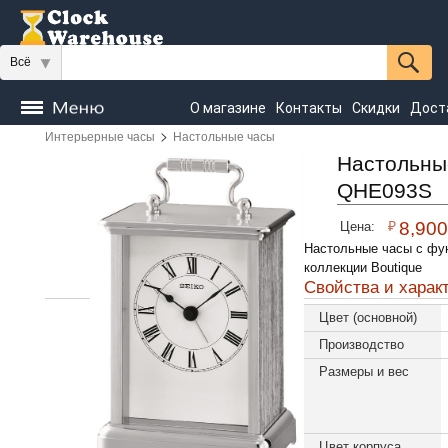
Всё
О магазине
Контакты
Скидки
Дост
>
Интерьерные часы
Настольные часы
Часы
напольные
Настенные
Настольные
Настольны
QHE093S
Seiko
₽
8,900
Цена:
Настольные часы с фун
коллекции Boutique
Свойства и харак
Цвет (основной)
Производство
Размеры и вес
Цвет корпуса