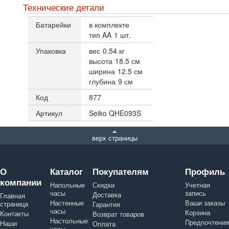
Технические детали
Батарейки
в комплекте
тип AA
1 шт.
Упаковка
вес
0.54 кг
высота
18.5 см
ширина
12.5 см
глубина
9 см
Код
877
Артикул
Seiko QHE093S
верх страницы
О
Каталог
Покупателям
Профиль
компании
Напольные
Скидки
Учетная
часы
запись
Доставка
Главная
Настенные
Ваши заказы
страница
Гарантия
часы
Корзина
Контакты
Возврат товаров
Настольные
Предпочтения
Наши
Оплата