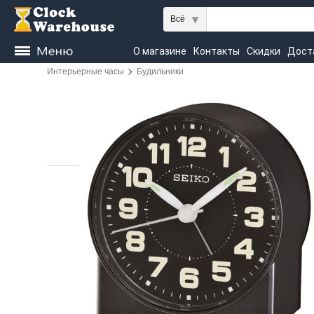
Всё
О магазине
Контакты
Скидки
Дост
>
Интерьерные часы
Будильники
Kieninger
Seiko