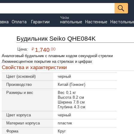
Часы
авка
Оплата
Гарантии
напольные
Настенные
Настольны
Будильник Seiko QHE084K
₽
1,740
.00
Цена:
Аналоговый будильник с плавным ходом секундной стрелки
Люминисцентное покрытие на стрелках и цифрах
Свойства и характеристики
Цвет (основной)
черный
Производство
Китай (Гонконг)
Размеры и вес
Вес
0.1 кг
Высота
8.2 см
Ширина
7.8 см
Глубина
4.3 см
Цвет корпуса
черный
Материал корпуса
пластик
Форма
Круг