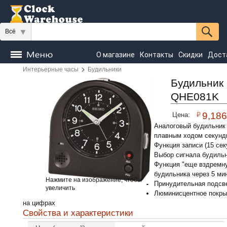
Всё
О магазине
Контакты
Скидки
Дост
>
Интерьерные часы
Будильники
Часы
напольные
Настенные
Настольные
Будильник 
QHE081K
Seiko
₽
9,186
Цена:
Аналоговый будильник
плавным ходом секунд
Функция записи (15 сек
Выбор сигнала будиль
Функция "еще вздремну
будильника через 5 ми
Нажмите на изображение, чтобы
Принудительная подсв
увеличить
Люминисцентное покрыт
на цифрах
Свойства и характеристики