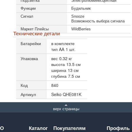
Подсветка
Электролюминесцентная
Функции
Будильник
Сигнал
Snooze
Возможность выбора сигнала
Маркет Плейсы
WildBerries
Технические детали
Батарейки
в комплекте
тип AA
1 шт.
Упаковка
вес
0.32 кг
высота
13.5 см
ширина
13 см
глубина
7.5 см
Код
840
Артикул
Seiko QHE081K
верх страницы
О
Каталог
Покупателям
Профиль