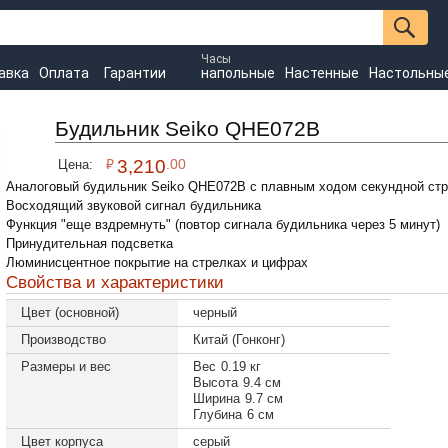
Часы
авка
Оплата
Гарантии
напольные
Настенные
Настольны
Будильник Seiko QHE072B
₽
3,210
.00
Цена:
Аналоговый будильник Seiko QHE072B с плавным ходом секундной ст
Восходящий звуковой сигнал будильника
Функция "еще вздремнуть" (повтор сигнала будильника через 5 минут)
Принудительная подсветка
Люминисцентное покрытие на стрелках и цифрах
Свойства и характеристики
Цвет (основной)
черный
Производство
Китай (Гонконг)
Размеры и вес
Вес
0.19 кг
Высота
9.4 см
Ширина
9.7 см
Глубина
6 см
Цвет корпуса
серый