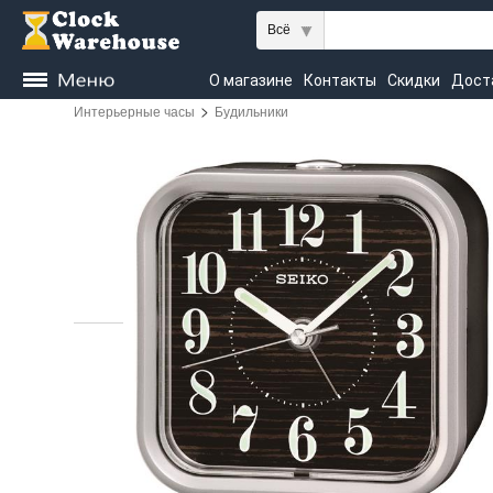
Всё
О магазине
Контакты
Скидки
Дост
>
Интерьерные часы
Будильники
Kieninger
Seiko