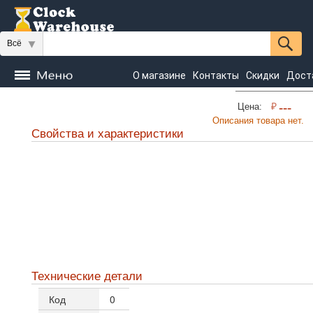
Всё
О магазине
Контакты
Скидки
Дост
Часы
₽
---
Цена:
напольные
Настенные
Настольные
Описания товара нет.
Свойства и характеристики
Seiko
Технические детали
Код
0