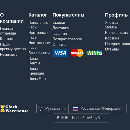
О
Каталог
Покупателям
Профиль
компании
Напольные
Скидки
Учетная
часы
запись
Доставка
Главная
Настенные
Ваши заказы
страница
Гарантия
часы
Корзина
Контакты
Возврат товаров
Настольные
Предпочтения
Наши
Оплата
часы
преимущества
Отзывы
Будильники
Реквизиты
Часы
Hermle
Часы
Kieninger
Часы Seiko
Русский
Российская Федерация
₽
RUB - Российский рубль