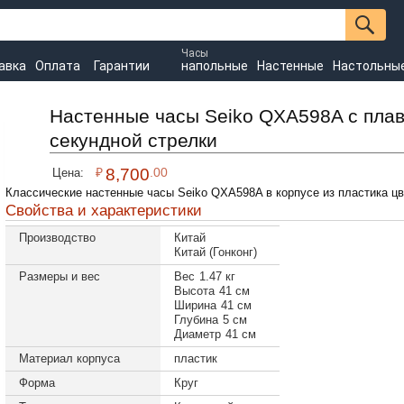
Часы
авка
Оплата
Гарантии
напольные
Настенные
Настольны
Настенные часы Seiko QXA598A с пла
секундной стрелки
₽
8,700
.00
Цена:
Классические настенные часы Seiko QXA598A в корпусе из пластика цв
Свойства и характеристики
Производство
Китай
Китай (Гонконг)
Размеры и вес
Вес
1.47 кг
Высота
41 см
Ширина
41 см
Глубина
5 см
Диаметр
41 см
Материал корпуса
пластик
Форма
Круг