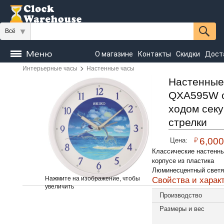
Всё
О магазине
Контакты
Скидки
Дост
>
Интерьерные часы
Настенные часы
Часы
напольные
Настенные
Настольные
Настенные
QXA595W с
Seiko
ходом сек
стрелки
₽
6,000
Цена:
Классические настенн
корпусе из пластика
Люминесцентный свет
Нажмите на изображение, чтобы
Свойства и харак
увеличить
Производство
Размеры и вес