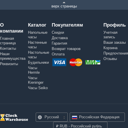
верх страницы
О
Каталог
Покупателям
Профиль
компании
Напольные
Скидки
Учетная
часы
запись
Доставка
Главная
Настенные
Ваши заказы
страница
Гарантия
часы
Корзина
Контакты
Возврат товаров
Настольные
Предпочтения
Наши
Оплата
часы
преимущества
Отзывы
Будильники
Реквизиты
Часы
Hermle
Часы
Kieninger
Часы Seiko
Русский
Российская Федерация
₽
RUB - Российский рубль