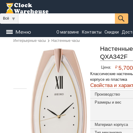
Всё
О магазине
Контакты
Скидки
Дост
>
Интерьерные часы
Настенные часы
Часы
напольные
Настенные
Настольные
Настенные
QXA342F
Seiko
₽
5,700
Цена:
Классические настенн
корпусе из пластика
Свойства и харак
Производство
Размеры и вес
Материал корпуса
Тип механизма