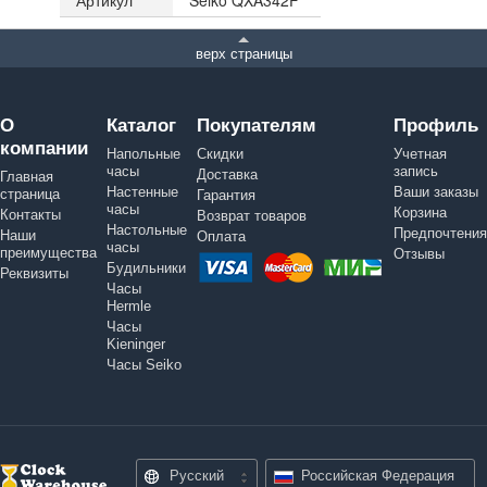
Артикул
Seiko QXA342F
верх страницы
О
Каталог
Покупателям
Профиль
компании
Напольные
Скидки
Учетная
часы
запись
Доставка
Главная
Настенные
Ваши заказы
страница
Гарантия
часы
Корзина
Контакты
Возврат товаров
Настольные
Предпочтения
Наши
Оплата
часы
преимущества
Отзывы
Будильники
Реквизиты
Часы
Hermle
Часы
Kieninger
Часы Seiko
Русский
Российская Федерация