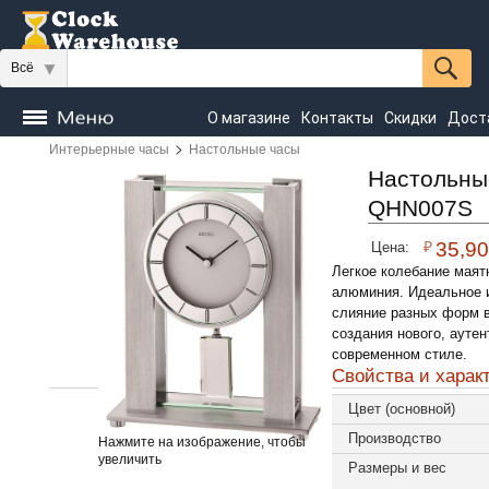
Всё
О магазине
Контакты
Скидки
Дост
>
Интерьерные часы
Настольные часы
Часы
напольные
Настенные
Настольные
Настольны
QHN007S
Seiko
₽
35,9
Цена:
Легкое колебание маят
алюминия. Идеальное 
слияние разных форм в
создания нового, аутен
современном стиле.
Свойства и харак
Цвет (основной)
Производство
Нажмите на изображение, чтобы
увеличить
Размеры и вес