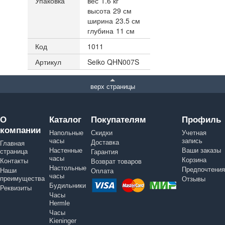
Упаковка
вес
1.6 кг
высота
29 см
ширина
23.5 см
глубина
11 см
Код
1011
Артикул
Seiko QHN007S
верх страницы
О
Каталог
Покупателям
Профиль
компании
Напольные
Скидки
Учетная
часы
запись
Доставка
Главная
Настенные
Ваши заказы
страница
Гарантия
часы
Корзина
Контакты
Возврат товаров
Настольные
Предпочтения
Наши
Оплата
часы
преимущества
Отзывы
Будильники
Реквизиты
Часы
Hermle
Часы
Kieninger