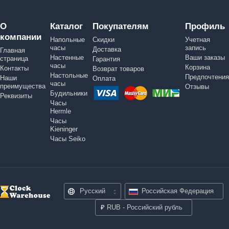
О
Каталог
Покупателям
Профиль
компании
Напольные
Скидки
Учетная
часы
запись
Доставка
Главная
Настенные
Ваши заказы
страница
Гарантия
часы
Корзина
Контакты
Возврат товаров
Настольные
Предпочтения
Наши
Оплата
часы
преимущества
Отзывы
Будильники
Реквизиты
Часы
Hermle
Часы
Kieninger
Часы Seiko
Русский
Российская Федерация
₽
RUB - Российский рубль