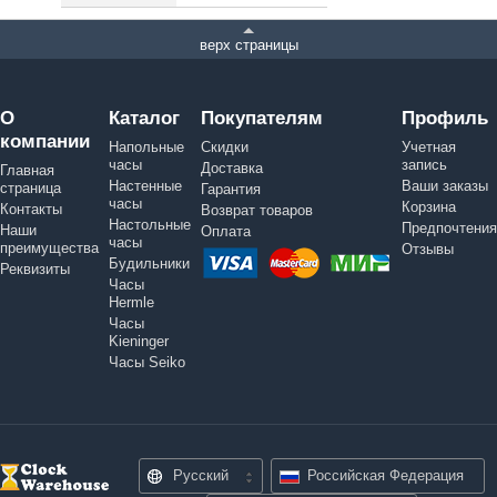
верх страницы
О
Каталог
Покупателям
Профиль
компании
Напольные
Скидки
Учетная
часы
запись
Доставка
Главная
Настенные
Ваши заказы
страница
Гарантия
часы
Корзина
Контакты
Возврат товаров
Настольные
Предпочтения
Наши
Оплата
часы
преимущества
Отзывы
Будильники
Реквизиты
Часы
Hermle
Часы
Kieninger
Часы Seiko
Русский
Российская Федерация