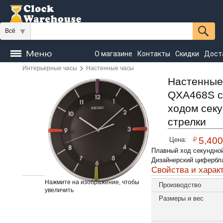
Всё
О магазине
Контакты
Скидки
Дост
>
Интерьерные часы
Настенные часы
Часы
напольные
Настенные
Настольные
Настенные
QXA468S с
Seiko
ходом сек
стрелки
₽
5,400
Цена:
Плавный ход секундно
Дизайнерский цифербл
Свойства и харак
Нажмите на изображение, чтобы
Производство
увеличить
Размеры и вес