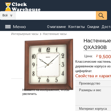
Всё
О магазине
Контакты
Скидки
Дост
>
Интерьерные часы
Настенные часы
Часы
напольные
Настенные
Настольные
Настенные
QXA390B
Seiko
₽
9,500
Цена:
Классические настенн
деревянном корпусе из
циферблат.
Свойства и харак
Производство
Нажмите на изображение, чтобы
Размеры и вес
увеличить
Материал корпуса