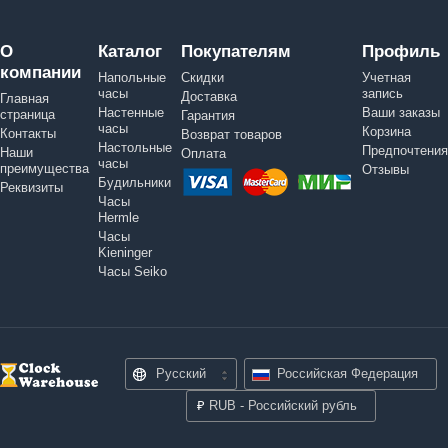
О
Каталог
Покупателям
Профиль
компании
Напольные
Скидки
Учетная
часы
запись
Доставка
Главная
Настенные
Ваши заказы
страница
Гарантия
часы
Корзина
Контакты
Возврат товаров
Настольные
Предпочтения
Наши
Оплата
часы
преимущества
Отзывы
Будильники
Реквизиты
Часы
Hermle
Часы
Kieninger
Часы Seiko
Русский
Российская Федерация
₽
RUB - Российский рубль