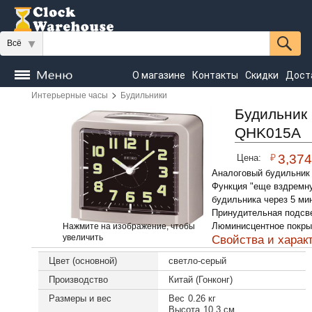
Всё
О магазине
Контакты
Скидки
Дост
>
Интерьерные часы
Будильники
Часы
напольные
Настенные
Настольные
Будильник 
QHK015A
Seiko
₽
3,374
Цена:
Аналоговый будильник
Функция "еще вздремну
будильника через 5 ми
Принудительная подсв
Люминисцентное покры
Нажмите на изображение, чтобы
увеличить
Свойства и харак
Цвет (основной)
светло-серый
Производство
Китай (Гонконг)
Размеры и вес
Вес
0.26 кг
Высота
10.3 см