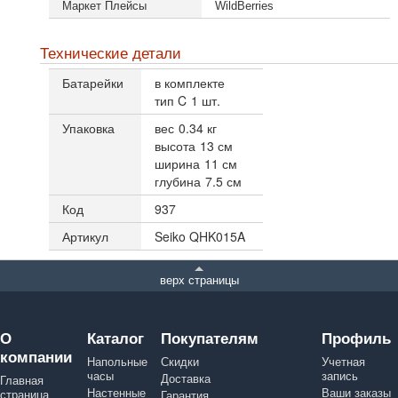
Маркет Плейсы
WildBerries
Технические детали
Батарейки
в комплекте
тип C
1 шт.
Упаковка
вес
0.34 кг
высота
13 см
ширина
11 см
глубина
7.5 см
Код
937
Артикул
Seiko QHK015A
верх страницы
О
Каталог
Покупателям
Профиль
компании
Напольные
Скидки
Учетная
часы
запись
Доставка
Главная
Настенные
Ваши заказы
страница
Гарантия