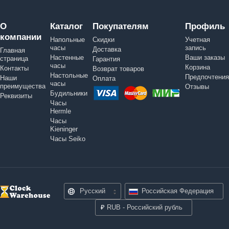
О
Каталог
Покупателям
Профиль
компании
Напольные
Скидки
Учетная
часы
запись
Доставка
Главная
Настенные
Ваши заказы
страница
Гарантия
часы
Корзина
Контакты
Возврат товаров
Настольные
Предпочтения
Наши
Оплата
часы
преимущества
Отзывы
Будильники
Реквизиты
Часы
Hermle
Часы
Kieninger
Часы Seiko
Русский
Российская Федерация
₽
RUB - Российский рубль