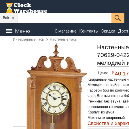
Всё
О магазине
Контакты
Скидки
Дост
>
Интерьерные часы
Настенные часы
Часы
напольные
Настенные
Настольные
Настенные
70629-042
Seiko
мелодией 
₽
40,1
Цена:
Кварцевые настенные ч
Мелодия на выбор: каж
часовой бой по количе
часа Вестминстер и бо
Режимы: без звука; ав
половинная громкость 
Корпус из дуба
Механизм кварцевый
Свойства и харак