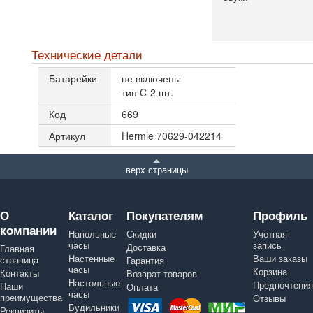
Технические детали
Батарейки
не включены
тип C
2 шт.
Код
669
Артикул
Hermle 70629-042214
верх страницы
О
Каталог
Покупателям
Профиль
компании
Напольные
Скидки
Учетная
часы
запись
Доставка
Главная
Настенные
Ваши заказы
страница
Гарантия
часы
Корзина
Контакты
Возврат товаров
Настольные
Предпочтения
Наши
Оплата
часы
преимущества
Отзывы
Будильники
Реквизиты