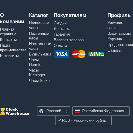
О
Каталог
Покупателям
Профиль
компании
Напольные
Скидки
Учетная
часы
запись
Доставка
Главная
Настенные
Ваши заказы
страница
Гарантия
часы
Корзина
Контакты
Возврат товаров
Настольные
Предпочтения
Наши
Оплата
часы
преимущества
Отзывы
Будильники
Реквизиты
Часы
Hermle
Часы
Kieninger
Часы Seiko
Русский
Российская Федерация
₽
RUB - Российский рубль