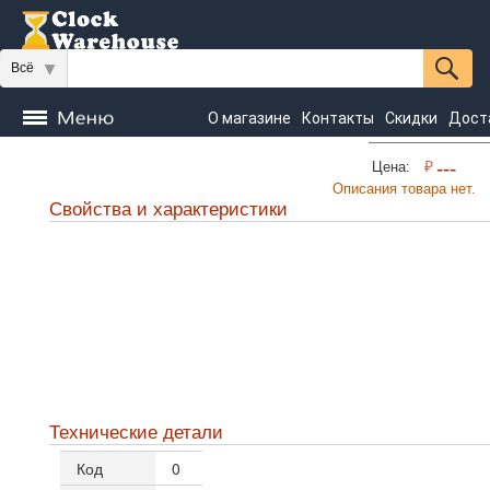
Всё
О магазине
Контакты
Скидки
Дост
Часы
₽
---
Цена:
напольные
Настенные
Настольные
Описания товара нет.
Свойства и характеристики
Seiko
Технические детали
Код
0