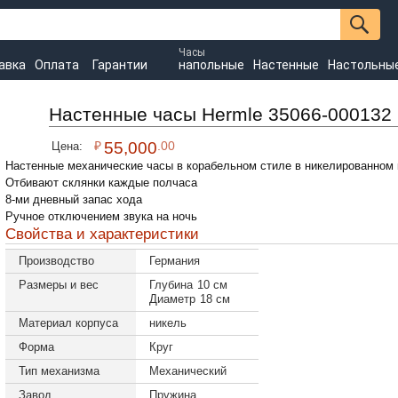
Часы
авка
Оплата
Гарантии
напольные
Настенные
Настольны
Настенные часы Hermle 35066-000132
₽
55,000
.00
Цена:
Настенные механические часы в корабельном стиле в никелированном 
Отбивают склянки каждые полчаса
8-ми дневный запас хода
Ручное отключением звука на ночь
Свойства и характеристики
Производство
Германия
Размеры и вес
Глубина
10 см
Диаметр
18 см
Материал корпуса
никель
Форма
Круг
Тип механизма
Механический
Завод
Пружина