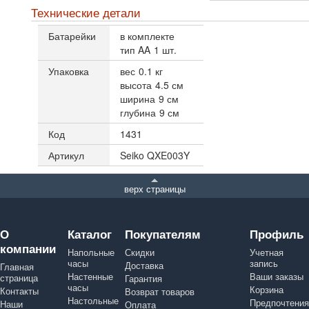
Технические детали
Батарейки
в комплекте
тип AA
1 шт.
Упаковка
вес
0.1 кг
высота
4.5 см
ширина
9 см
глубина
9 см
Код
1431
Артикул
Seiko QXE003Y
верх страницы
О
Каталог
Покупателям
Профиль
компании
Напольные
Скидки
Учетная
часы
запись
Доставка
Главная
Настенные
Ваши заказы
страница
Гарантия
часы
Корзина
Контакты
Возврат товаров
Настольные
Предпочтения
Наши
Оплата