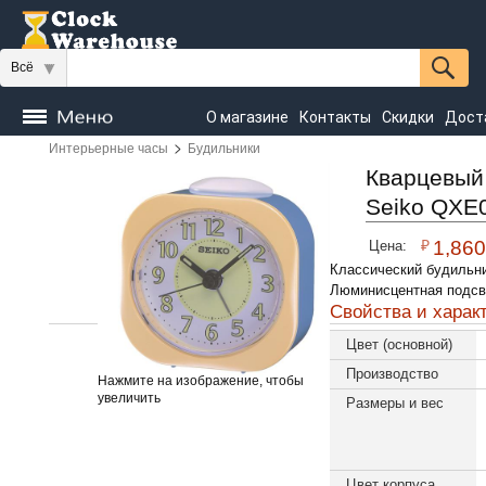
Всё
О магазине
Контакты
Скидки
Дост
>
Интерьерные часы
Будильники
Часы
напольные
Настенные
Настольные
Кварцевый
Seiko QXE
Seiko
₽
1,860
Цена:
Классический будильн
Люминисцентная подсв
Свойства и харак
Цвет (основной)
Производство
Нажмите на изображение, чтобы
увеличить
Размеры и вес
Цвет корпуса