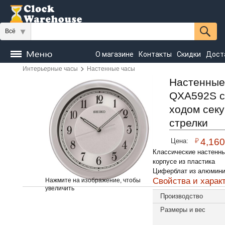
Всё
О магазине
Контакты
Скидки
Дост
>
Интерьерные часы
Настенные часы
Часы
напольные
Настенные
Настольные
Настенные
QXA592S с
Seiko
ходом сек
стрелки
₽
4,160
Цена:
Классические настенн
корпусе из пластика
Циферблат из алюмин
Свойства и харак
Нажмите на изображение, чтобы
увеличить
Производство
Размеры и вес