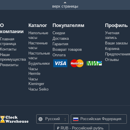
верх страницы
О
Каталог
Покупателям
Профиль
компании
Напольные
Скидки
Учетная
часы
запись
Доставка
Главная
Настенные
Ваши заказы
страница
Гарантия
часы
Корзина
Контакты
Возврат товаров
Настольные
Предпочтения
Наши
Оплата
часы
преимущества
Отзывы
Будильники
Реквизиты
Часы
Hermle
Часы
Kieninger
Часы Seiko
Русский
Российская Федерация
₽
RUB - Российский рубль