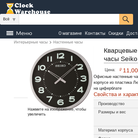
Всё
О магазине
Контакты
Скидки
Дост
>
Интерьерные часы
Настенные часы
Часы
напольные
Настенные
Настольные
Кварцевые
часы Seik
Seiko
₽
11,0
Цена:
Офисные настенные ча
корпусе из пластика Л
на циферблате
Свойства и харак
Производство
Нажмите на изображение, чтобы
Размеры и вес
увеличить
Материал корпуса