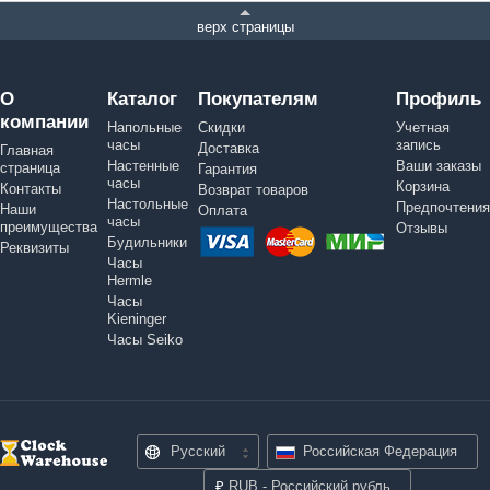
верх страницы
О
Каталог
Покупателям
Профиль
компании
Напольные
Скидки
Учетная
часы
запись
Доставка
Главная
Настенные
Ваши заказы
страница
Гарантия
часы
Корзина
Контакты
Возврат товаров
Настольные
Предпочтения
Наши
Оплата
часы
преимущества
Отзывы
Будильники
Реквизиты
Часы
Hermle
Часы
Kieninger
Часы Seiko
Русский
Российская Федерация
₽
RUB - Российский рубль