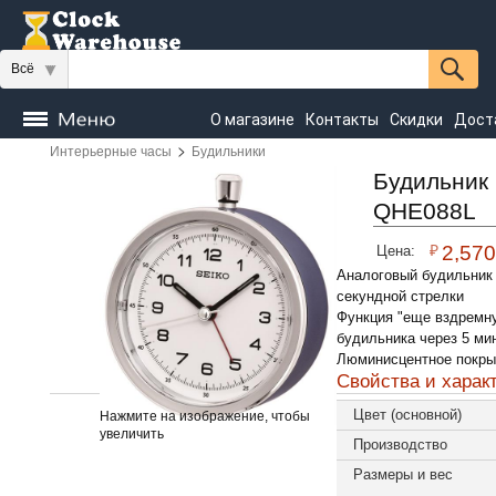
Всё
О магазине
Контакты
Скидки
Дост
>
Интерьерные часы
Будильники
Часы
напольные
Настенные
Настольные
Будильник 
QHE088L
Seiko
₽
2,570
Цена:
Аналоговый будильник
секундной стрелки
Функция "еще вздремну
будильника через 5 ми
Люминисцентное покры
Свойства и харак
Цвет (основной)
Нажмите на изображение, чтобы
увеличить
Производство
Размеры и вес