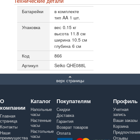
Технические детали
Батарейки
в комплекте
тип AA
1 шт.
Упаковка
вес
0.15 кг
высота
11.8 см
ширина
10.5 см
глубина
6 см
Код
866
Артикул
Seiko QHE088L
верх страницы
О
Каталог
Покупателям
Профиль
компании
Напольные
Скидки
Учетная
часы
запись
Доставка
Главная
Настенные
Ваши заказы
страница
Гарантия
часы
Корзина
Контакты
Возврат товаров
Настольные
Предпочтения
Наши
Оплата
часы
преимущества
Отзывы