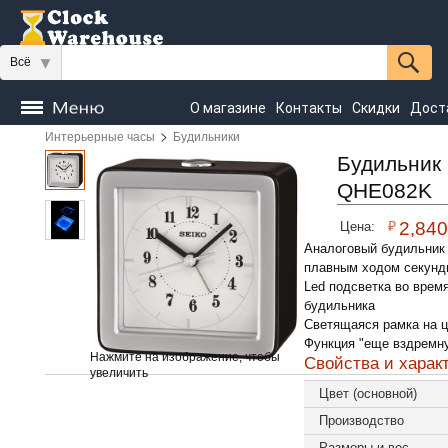
Всё
О магазине
Контакты
Скидки
Дост
>
Интерьерные часы
Будильники
Часы
напольные
Настенные
Настольные
Будильник 
QHE082K
Seiko
₽
2,840
Цена:
Аналоговый будильник
плавным ходом секунд
Led подсветка во врем
будильника
Светящаяся рамка на 
Функция "еще вздремну
Нажмите на изображение, чтобы
Свойства и харак
увеличить
Цвет (основной)
Производство
Размеры и вес