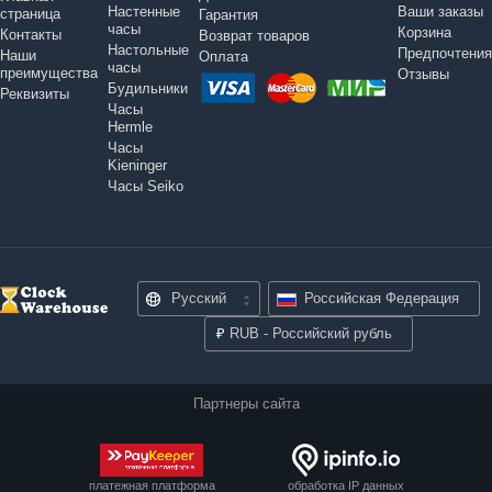
Настенные
Ваши заказы
страница
Гарантия
часы
Корзина
Контакты
Возврат товаров
Настольные
Предпочтения
Наши
Оплата
часы
преимущества
Отзывы
Будильники
Реквизиты
Часы
Hermle
Часы
Kieninger
Часы Seiko
Русский
Российская Федерация
₽
RUB - Российский рубль
Партнеры сайта
платежная платформа
обработка IP данных