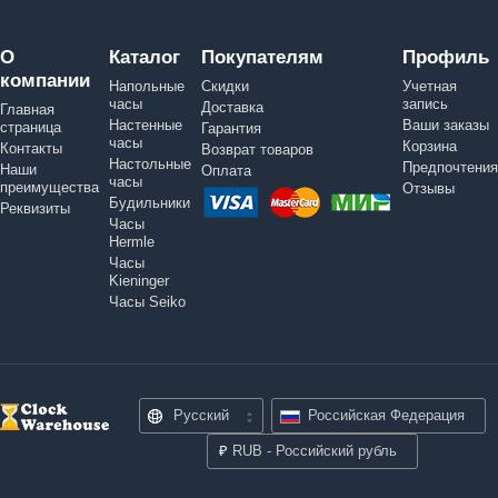
О
Каталог
Покупателям
Профиль
компании
Напольные
Скидки
Учетная
часы
запись
Доставка
Главная
Настенные
Ваши заказы
страница
Гарантия
часы
Корзина
Контакты
Возврат товаров
Настольные
Предпочтения
Наши
Оплата
часы
преимущества
Отзывы
Будильники
Реквизиты
Часы
Hermle
Часы
Kieninger
Часы Seiko
Русский
Российская Федерация
₽
RUB - Российский рубль