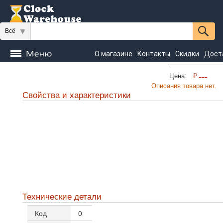
Всё
О магазине
Контакты
Скидки
Дост
Часы
₽
---
Цена:
напольные
Настенные
Настольные
Описания товара нет.
Свойства и характеристики
Seiko
Технические детали
Код
0