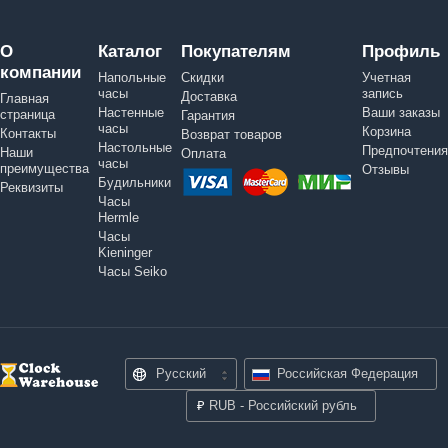
О
Каталог
Покупателям
Профиль
компании
Напольные
Скидки
Учетная
часы
запись
Доставка
Главная
Настенные
Ваши заказы
страница
Гарантия
часы
Корзина
Контакты
Возврат товаров
Настольные
Предпочтения
Наши
Оплата
часы
преимущества
Отзывы
Будильники
Реквизиты
Часы
Hermle
Часы
Kieninger
Часы Seiko
Русский
Российская Федерация
₽
RUB - Российский рубль