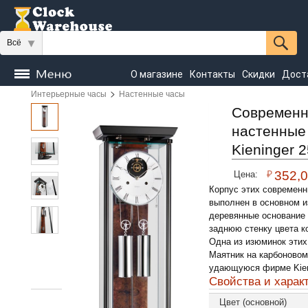
Всё
О магазине
Контакты
Скидки
Дост
>
Интерьерные часы
Настенные часы
Часы
напольные
Настенные
Настольные
Современ
настенные
Seiko
Kieninger 
₽
352,
Цена:
Корпус этих современн
выполнен в основном и
деревянные основание 
заднюю стенку цвета к
Одна из изюминок этих
Маятник на карбоновом 
удающуюся фирме Kieni
Свойства и харак
Цвет (основной)