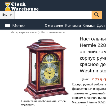
Всё
О магазине
Контакты
Скидки
Дост
>
Интерьерные часы
Настольные часы
Часы
напольные
Настенные
Настольные
Настольны
Hermle 228
Seiko
английском
корпус руч
красное де
Westminste
₽
275,
Цена:
Корпус ручной работы 
Декоративные инкруста
Тщательно сделанный к
ящиком в основании с
Нажмите на изображение, чтобы
Механизм Hermle 0352 
увеличить