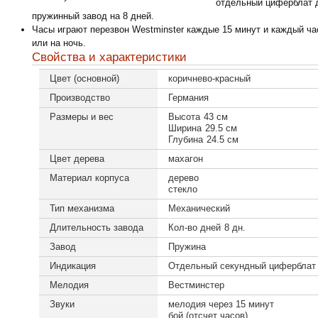
отдельный циферблат д
пружинный завод на 8 дней.
Часы играют перезвон Westminster каждые 15 минут и каждый ч
или на ночь.
Свойства и характеристики
Цвет (основной)
коричнево-красный
Производство
Германия
Размеры и вес
Высота
43 см
Ширина
29.5 см
Глубина
24.5 см
Цвет дерева
махагон
Материал корпуса
дерево
стекло
Тип механизма
Механический
Длительность завода
Кол-во дней
8 дн.
Завод
Пружина
Индикация
Отдельный секундный циферблат
Мелодия
Вестминстер
Звуки
мелодия через 15 минут
бой (отсчет часов)